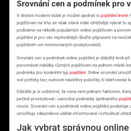
Srovnání cen a podmínek pro va
V dnešní moderní době je možné sjednat si
pojištění levně
r
pojišťoven na trhu se však stává stále obtížnější vybrat tu
podíváme na několik populárních online pojišťoven a porovn
pojištění je pro vás nejvhodnější. Buďte připraveni na neoček
pojištěním od renomovaných poskytovatelů.
Srovnání cen a podmínek online pojištění je důležitý krok p
porovnávat nabídky různých pojišťoven na jednom místě lze 
podmínky pro konkrétní typ
pojištění
. Online srovnání umožňu
své potřeby bez nutnosti návštěvy pobočky či telefonické k
Důležité je si uvědomit, že cena není jediným faktorem, který
pečlivě prostudovat i samotné podmínky sjednaného
pojišt
nouze. Srovnání cen a podmínek online pojištění poskytuje
umožňuje zákazníkovi udělat informované rozhodnutí ohledn
Jak vybrat správnou online