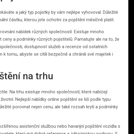
áváte a jaký typ pojistky by vám nejlépe vyhovoval. Důležité
lní částku, kterou jste ochotni za pojištění měsíčně platit.
rovnání nabídek různých společností. Existuje mnoho
ceny a podmínky různých pojistitelů. Pamatujte ale na to, že
i společnosti, dostupnost služeb a recenze od ostatních
 k tomu, abyste se cítili bezpečně a chránili své majetek i
štění na trhu
hle. Na trhu existuje mnoho společností, které nabízejí
votní. Nejlepší nabídky online pojištění se liší podle typu
ůležité porovnat nejen cenu, ale také rozsah krytí a podmínky
ozšířenou asistenční službou nebo havarijní pojištění vozidla s
kytovatele, který má dobré reference a zákaznickou podporu. S