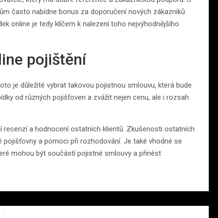
ntům často nabídne bonus za doporučení nových zákazniků
dek online je tedy klíčem k nalezení toho nejvýhodnějšího
ine pojištění
 proto je důležité vybrat takovou pojistnou smlouvu, která bude
dky od různých pojišťoven a zvážit nejen cenu, ale i rozsah
ní recenzí a hodnocení ostatních klientů. Zkušenosti ostatních
é pojišťovny a pomoci při rozhodování. Je také vhodné se
eré mohou být součástí pojistné smlouvy a přinést