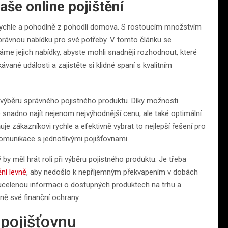
še online pojištění
ychle a pohodlně z pohodlí domova. S rostoucím množstvím
 správnou nabídku pro své potřeby. V tomto článku se
áme jejich nabídky, abyste mohli snadněji rozhodnout, které
ávané události a zajistěte si klidné spaní s kvalitním
ři výběru správného pojistného produktu. Díky možnosti
snadno najít nejenom nejvýhodnější cenu, ale také optimální
je zákazníkovi rychle a efektivně vybrat to nejlepší řešení pro
omunikace s jednotlivými pojišťovnami.
 by měl hrát roli při výběru pojistného produktu. Je třeba
ění levně
, aby nedošlo k nepříjemným překvapením v dobách
 ucelenou informaci o dostupných produktech na trhu a
ě své finanční ochrany.
 pojišťovnu