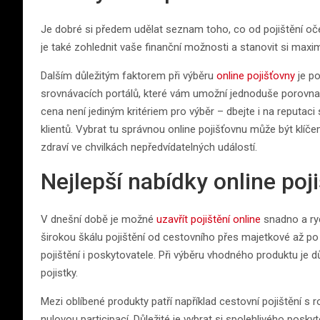
Je dobré si předem udělat seznam toho, co od pojištění oček
je také zohlednit vaše finanční možnosti a stanovit si maximá
Dalším důležitým faktorem při výběru
online pojišťovny
je po
srovnávacích portálů, které vám umožní jednoduše porovnat 
cena není jediným kritériem pro výběr – dbejte i na reputac
klientů. Vybrat tu správnou online pojišťovnu může být klíčem
zdraví ve chvilkách nepředvídatelných událostí.
Nejlepší nabídky online poji
V dnešní době je možné
uzavřít pojištění online
snadno a ryc
širokou škálu pojištění od cestovního přes majetkové až po ži
pojištění i poskytovatele. Při výběru vhodného produktu je d
pojistky.
Mezi oblíbené produkty patří například cestovní pojištění s r
nulovou participací. Důležité je vybrat si spolehlivého pos