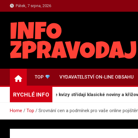
Skip
Pátek, 7 srpna, 2026
to
content
TOP.INFO-ZPRAVODAJ
Top Zpravodajství a Informace
TOP
VYDAVATELSTVÍ ON-LINE OBSAHU
RYCHLÉ INFO
 generace: Proč online kvízy střídají klasické noviny a křížovky
Home
Top
Srovnání cen a podmínek pro vaše online pojištěn