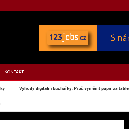
.CZ
KONTAKT
Výhody digitální kuchařky: Proč vyměnit papír za tablet
í