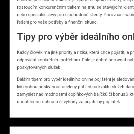
rostoucím konkurenčnim tlakem na trhu se stávajícím klie
nebo speciální slevy pro dlouhodobé klienty. Porovnání nabí
řešení pro vaše potřeby a finančni situaci.
Tipy pro výběr ideálního onl
Každý člověk má jiné priority a rizika, která chce pojistit, a
odpovídat konkrétním potřebám. Dále je dobré porovnat nabí
poskytovaných služeb.
Dalším tipem pro výběr ideálního online pojištění je sledová
lidí mohou poskytnout ucelený pohled na kvalitu služeb dan
zamyslet nad možnostmi doplňkových balíčků či bonusů, kt
dodatečnou ochranu či výhody za přijatelný poplatek.
Navigace