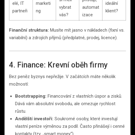
elé, IT
marketi
ideální
vybrat
automat
partneři
ng
klient?
vás?
izace
Finanční struktura:
Musíte mít jasno v nákladech (fixní vs.
variabilní) a zdrojích příjmů (předplatné, prodej, licence).
4. Finance: Krevní oběh firmy
Bez peněz byznys nepřežije. V začátcích máte několik
možností:
Bootstrapping:
Financování z vlastních úspor a zisků.
Dává vám absolutní svobodu, ale omezuje rychlost
růstu.
Andělští investoři:
Soukromé osoby, které investují
vlastní peníze výměnou za podíl. Často přinášejí i cenné
kontakty (tzv. „smart money“).