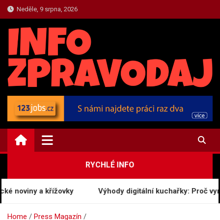
Skip
Neděle, 9 srpna, 2026
to
content
TOP.INFO-ZPRAVODAJ.CZ
Top Zpravodajství a Informace
RYCHLÉ INFO
 noviny a křížovky
Výhody digitální kuchařky: Proč vyměnit
Home
Press Magazín