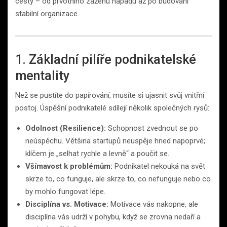
cesty – od prvotního zážehu nápadu až po budování
stabilní organizace.
1. Základní pilíře podnikatelské
mentality
Než se pustíte do papírování, musíte si ujasnit svůj vnitřní
postoj. Úspěšní podnikatelé sdílejí několik společných rysů:
Odolnost (Resilience):
Schopnost zvednout se po
neúspěchu. Většina startupů neuspěje hned napoprvé;
klíčem je „selhat rychle a levně“ a poučit se.
Všímavost k problémům:
Podnikatel nekouká na svět
skrze to, co funguje, ale skrze to, co nefunguje nebo co
by mohlo fungovat lépe.
Disciplína vs. Motivace:
Motivace vás nakopne, ale
disciplína vás udrží v pohybu, když se zrovna nedaří a