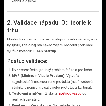
venku je ošklivě.
2. Validace nápadu: Od teorie k
trhu
Mnoho lidí shoří na tom, že zamilují do svého nápadu, aniž
by zjistili, zda o něj má někdo zájem. Moderní podnikání
využívá metodiku
Lean Startup
.
Postup validace:
Hypotéza:
Definujte, jaký problém řešíte a pro koho.
MVP (Minimum Viable Product):
Vytvořte
nejjednodušší možnou verzi produktu (např. webová
stránka s popisem služby nebo prototyp z kartonu).
Testování a měření:
Získejte
zpětnou vazbu
od
reálných uživatelů.
Pivot nebo Persistence:
Na základě dat se