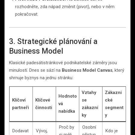
rozhodněte, zda nápad změnit (pivot), nebo v něm
pokračovat.
3. Strategické plánování a
Business Model
Klasické padesátistránkové podnikatelské záměry jsou
minulostí. Dnes se sází na
Business Model Canvas
, který
shrnuje byznys na jednu stránku:
Vztahy
Zákazni
Hodnoto
Klíčoví
Klíčové
se
cké
vá
partneři
činnosti
zákazní
segment
nabídka
ky
y
Proč by
Osobní
Dodavat
Vývoj,
Kdo je
si měli
přístup,