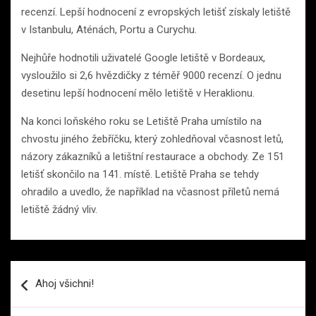
recenzí. Lepší hodnocení z evropských letišť získaly letiště
v Istanbulu, Aténách, Portu a Curychu.
Nejhůře hodnotili uživatelé Google letiště v Bordeaux,
vysloužilo si 2,6 hvězdičky z téměř 9000 recenzí. O jednu
desetinu lepší hodnocení mělo letiště v Heraklionu.
Na konci loňského roku se Letiště Praha umístilo na
chvostu jiného žebříčku, který zohledňoval včasnost letů,
názory zákazníků a letištní restaurace a obchody. Ze 151
letišť skončilo na 141. místě. Letiště Praha se tehdy
ohradilo a uvedlo, že například na včasnost příletů nemá
letiště žádný vliv.
Navigace
Ahoj všichni!
pro