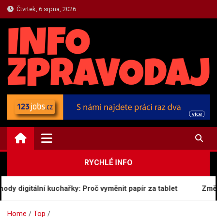
Skip
Čtvrtek, 6 srpna, 2026
to
content
TOP.INFO-ZPRAVODAJ.CZ
Top Zpravodajství a Informace
RYCHLÉ INFO
y digitální kuchařky: Proč vyměnit papír za tablet
Změňte
Home
Top