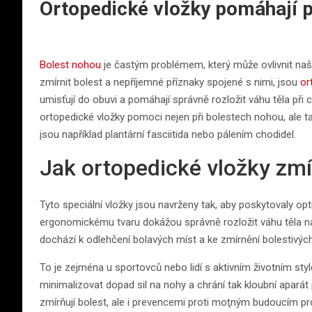
Ortopedické vložky pomáhají p
Bolest nohou
je častým problémem, který může ovlivnit naši
zmírnit bolest a nepříjemné příznaky spojené s nimi, jsou
or
umisťují do obuvi a pomáhají správně rozložit váhu těla při 
ortopedické vložky pomoci nejen při bolestech nohou, ale ta
jsou například plantární fasciitida nebo pálením chodidel.
Jak ortopedické vložky zmí
Tyto speciální vložky jsou navrženy tak, aby poskytovaly opt
ergonomickému tvaru dokážou správně rozložit váhu těla na 
dochází k odlehčení bolavých míst a ke zmírnění bolestivý
To je zejména u sportovců nebo lidí s aktivním životním sty
minimalizovat dopad sil na nohy a chrání tak kloubní aparát
zmírňují bolest, ale i prevencemi proti moţným budoucím p