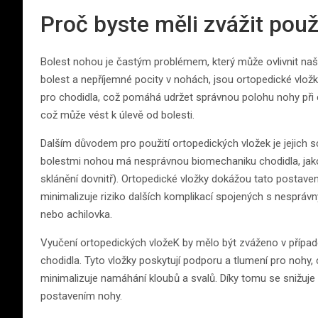
Proč byste měli zvážit použ
Bolest nohou je častým problémem, který může ovlivnit naši 
bolest a nepříjemné pocity v nohách, jsou ortopedické vložk
pro chodidla, což pomáhá udržet správnou polohu nohy při 
což může vést k úlevě od bolesti.
Dalším důvodem pro použití ortopedických vložek je jejich s
bolestmi nohou má nesprávnou biomechaniku chodidla, jak
sklánění dovnitř). Ortopedické vložky dokážou tato postavením 
minimalizuje riziko dalších komplikací spojených s nespráv
nebo achilovka.
Vyučení ortopedických vložeK by mělo být zváženo v případ
chodidla. Tyto vložky poskytují podporu a tlumení pro nohy
minimalizuje namáhání kloubů a svalů. Díky tomu se snižuje
postavením nohy.