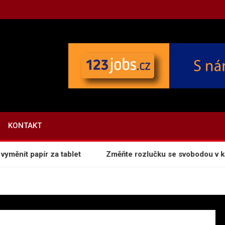
.CZ
KONTAKT
nit papír za tablet
Změňte rozlučku se svobodou v kapit