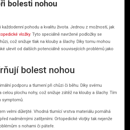
ři bolesti nohou
 každodenní pohodu a kvalitu života. Jednou z možností, jak
topedické vložky
. Tyto speciálně navržené podložky se
chůzi, což snižuje tlak na klouby a šlachy. Díky tomu mohou
ké ulevit od dalších potenciálně souvisejících problémů jako
rňují bolest nohou
imální podporu a tlumení při chůzi či běhu. Díky svému
celou plochu nohy, což snižuje zátěž na klouby a šlachy. Tím
ch symptomů.
lem velmi důleţité. Vhodná tlumící vrstva materiálu pomáhá
 před nadměrnými zatíţeními. Ortopedické vloţky tak nejenže
roblémům s nohami či páteře.