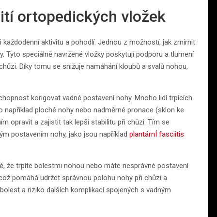
ití ortopedických vložek
každodenní aktivitu a pohodlí. Jednou z možností, jak zmírnit
y. Tyto speciálně navržené vložky poskytují podporu a tlumení
chůzi. Díky tomu se snižuje namáhání kloubů a svalů nohou,
chopnost korigovat vadné postavení nohy. Mnoho lidí trpících
o například ploché nohy nebo nadměrné pronace (sklon ke
opravit a zajistit tak lepší stabilitu při chůzi. Tím se
ným postavením nohy, jako jsou například
plantárnÍ fasciitis
ě, že trpíte bolestmi nohou nebo máte nesprávné postavení
, což pomáhá udržet správnou polohu nohy při chůzi a
 bolest a riziko dalších komplikací spojených s vadným