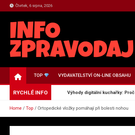
Skip
Čtvrtek, 6 srpna, 2026
to
content
TOP.INFO-ZPRAVODAJ
Top Zpravodajství a Informace
TOP
VYDAVATELSTVÍ ON-LINE OBSAHU
RYCHLÉ INFO
ické noviny a křížovky
Výhody digitální kuchařky: Proč vymě
Home
Top
Ortopedické vložky pomáhají při bolesti nohou