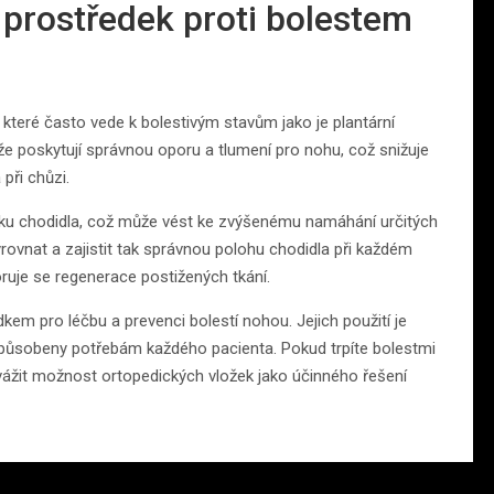
 prostředek proti bolestem
 které často vede k bolestivým stavům jako je plantární
 že poskytují správnou oporu a tlumení pro nohu, což snižuje
při chůzi.
ku chodidla, což může vést ke zvýšenému namáhání určitých
rovnat a zajistit tak správnou polohu chodidla při každém
oruje se regenerace postižených tkání.
em pro léčbu a prevenci bolestí nohou. Jejich použití je
izpůsobeny potřebám každého pacienta. Pokud trpíte bolestmi
ážit možnost ortopedických vložek jako účinného řešení