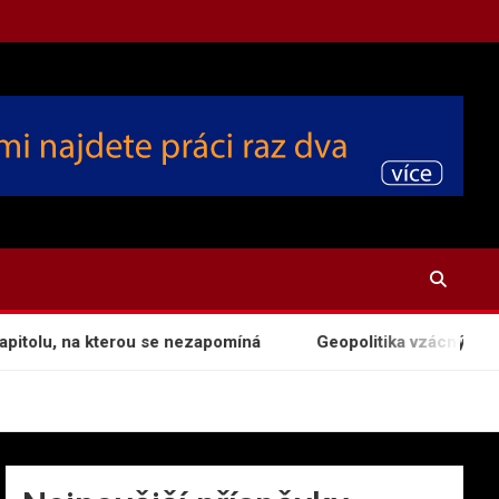
olu, na kterou se nezapomíná
Geopolitika vzácných kovů: