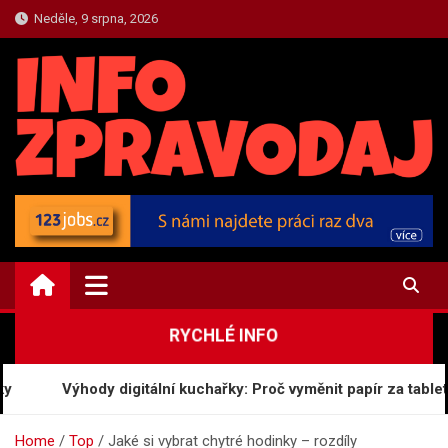
Skip
Neděle, 9 srpna, 2026
to
content
TOP.INFO-ZPRAVODAJ.CZ
Top Zpravodajství a Informace
RYCHLÉ INFO
Výhody digitální kuchařky: Proč vyměnit papír za tablet
Home
Top
Jaké si vybrat chytré hodinky – rozdíly