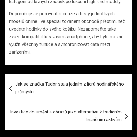
kategorií od levných značek po luxusní high-end modely.
Doporučuje se porovnat recenze a testy jednotlivých
modelů online i ve specializovaném obchodě předtím, než
uvedete hodinky do svého košíku. Nezapomeňte také
zvážit kompatibilitu s vaším smartphone, aby bylo možné
využít všechny funkce a synchronizovat data mezi
zařízeními.
Navigace
Jak se značka Tudor stala jedním z lídrů hodinářského
pro
průmyslu
příspěvek
Investice do umění a obrazů jako alternativa k tradičním
finančním aktivům